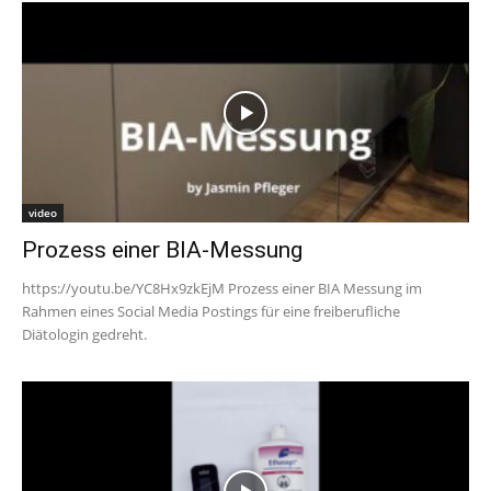
video
Prozess einer BIA-Messung
https://youtu.be/YC8Hx9zkEjM Prozess einer BIA Messung im
Rahmen eines Social Media Postings für eine freiberufliche
Diätologin gedreht.